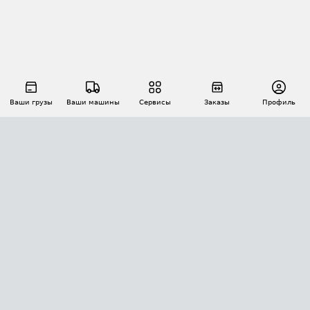
Ваши грузы
Ваши машины
Сервисы
Заказы
Профиль
АВТОМАТИЗАЦИЯ ПЕРЕВОЗОК
Площадки
Заказы
Торги
Тендеры
АТИ-Доки
GPS-мониторинг
АТИ Мессенджер
Цепочки грузов
API ATI.SU
ПОЛЕЗНОЕ
Расчет расстояний
БЕЗОПАСНОСТЬ
Академия ATI.SU