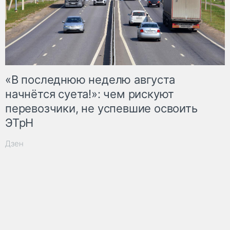
«В последнюю неделю августа
начнётся суета!»: чем рискуют
перевозчики, не успевшие освоить
ЭТрН
Дзен