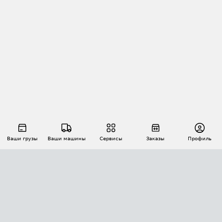
Ваши грузы
Ваши машины
Сервисы
Заказы
Профиль
АВТОМАТИЗАЦИЯ ПЕРЕВОЗОК
Площадки
Заказы
Торги
Тендеры
АТИ-Доки