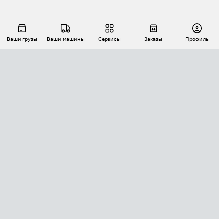
Ваши грузы
Ваши машины
Сервисы
Заказы
Профиль
АВТОМАТИЗАЦИЯ ПЕРЕВОЗОК
Площадки
Заказы
Торги
Тендеры
АТИ-Доки
GPS-мониторинг
АТИ Мессенджер
Цепочки грузов
API ATI.SU
ПОЛЕЗНОЕ
Расчет расстояний
БЕЗОПАСНОСТЬ
Академия ATI.SU
ATI.SU о безопасности
Звезды ATI.SU на вашем сайте
КОНТАКТЫ И ТАРИФЫ
Памятка по проверке контрагентов
Индекс ATI.SU FTL РФ
О системе ATI.SU