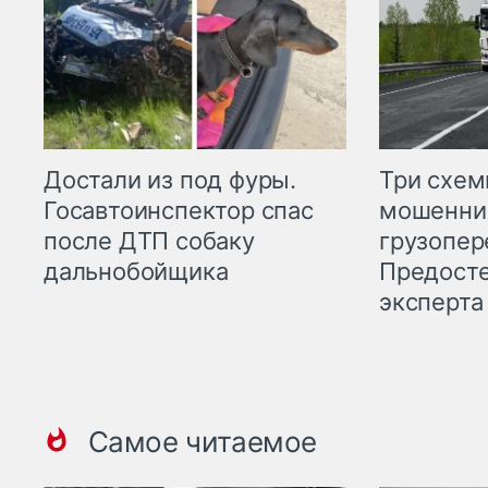
Три схе
Достали из под фуры.
мошенни
Госавтоинспектор спас
грузопер
после ДТП собаку
Предост
дальнобойщика
эксперта
Самое читаемое