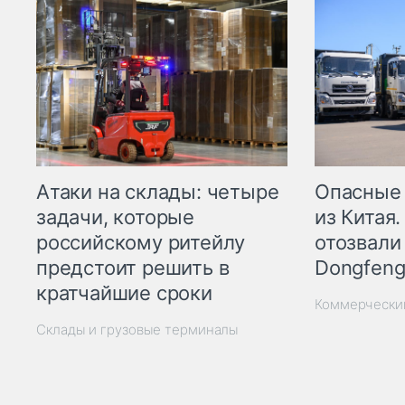
Опасные
Атаки на склады: четыре
из Китая.
задачи, которые
отозвали
российскому ритейлу
Dongfeng
предстоит решить в
кратчайшие сроки
Коммерчески
Склады и грузовые терминалы