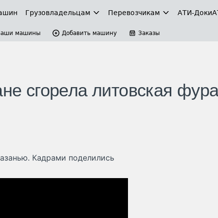
ашин
Грузовладельцам
Перевозчикам
АТИ-Доки
А
Ваши машины
Добавить машину
Заказы
ане сгорела литовская фура
Казанью. Кадрами поделились