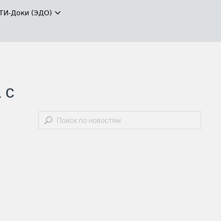
ТИ-Доки (ЭДО)
 с