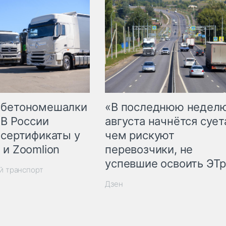
 бетономешалки
«В последнюю недел
 В России
августа начнётся суета
 сертификаты у
чем рискуют
 и Zoomlion
перевозчики, не
успевшие освоить ЭТ
й транспорт
Дзен