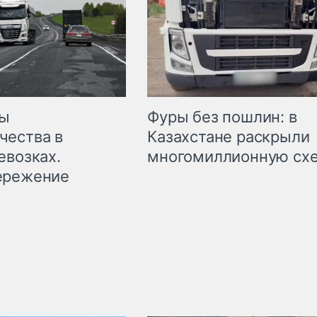
мы
Фуры без пошлин: в
чества в
Казахстане раскрыли
евозках.
многомиллионную сх
ережение