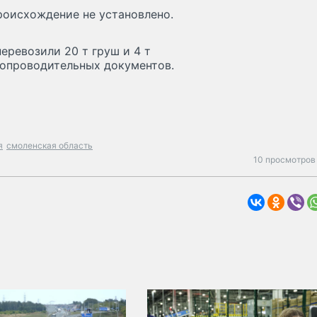
происхождение не установлено.
еревозили 20 т груш и 4 т
сопроводительных документов.
я
смоленская область
10 просмотров 