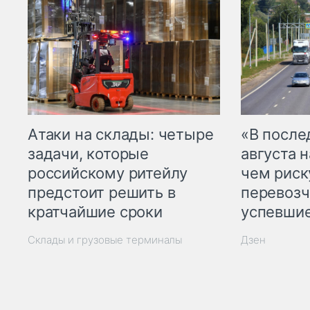
Атаки на склады: четыре
«В посл
задачи, которые
августа н
российскому ритейлу
чем рис
предстоит решить в
перевозч
кратчайшие сроки
успевшие
Склады и грузовые терминалы
Дзен