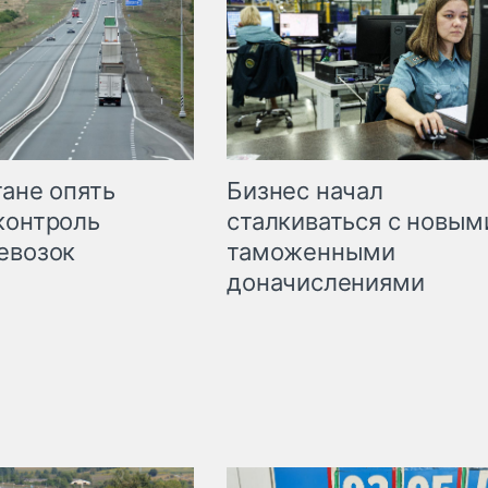
Бизнес начал
тане опять
сталкиваться с новым
контроль
таможенными
евозок
доначислениями