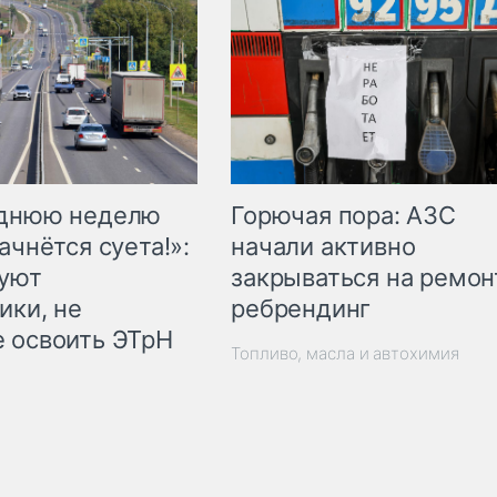
Горючая пора: АЗС
еднюю неделю
начали активно
ачнётся суета!»:
закрываться на ремон
куют
ребрендинг
ики, не
 освоить ЭТрН
Топливо, масла и автохимия