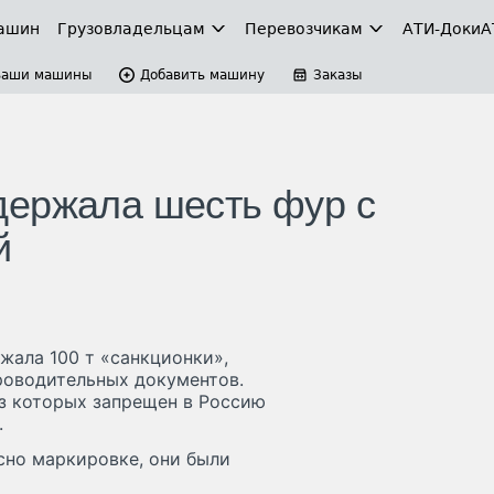
ашин
Грузовладельцам
Перевозчикам
АТИ-Доки
А
Ваши машины
Добавить машину
Заказы
держала шесть фур с
й
жала 100 т «санкционки»,
роводительных документов.
оз которых запрещен в Россию
.
асно маркировке, они были