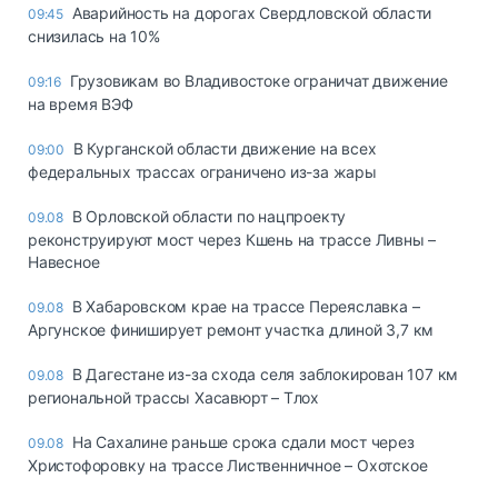
Аварийность на дорогах Свердловской области
09:45
снизилась на 10%
Грузовикам во Владивостоке ограничат движение
09:16
на время ВЭФ
В Курганской области движение на всех
09:00
федеральных трассах ограничено из-за жары
В Орловской области по нацпроекту
09.08
реконструируют мост через Кшень на трассе Ливны –
Навесное
В Хабаровском крае на трассе Переяславка –
09.08
Аргунское финиширует ремонт участка длиной 3,7 км
В Дагестане из-за схода селя заблокирован 107 км
09.08
региональной трассы Хасавюрт – Тлох
На Сахалине раньше срока сдали мост через
09.08
Христофоровку на трассе Лиственничное – Охотское