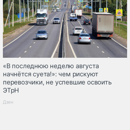
«В последнюю неделю августа
начнётся суета!»: чем рискуют
перевозчики, не успевшие освоить
ЭТрН
Дзен