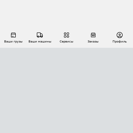
Ваши грузы
Ваши машины
Сервисы
Заказы
Профиль
АВТОМАТИЗАЦИЯ ПЕРЕВОЗОК
Площадки
Заказы
Торги
Тендеры
АТИ-Доки
GPS-мониторинг
АТИ Мессенджер
Цепочки грузов
API ATI.SU
ПОЛЕЗНОЕ
Расчет расстояний
БЕЗОПАСНОСТЬ
Академия ATI.SU