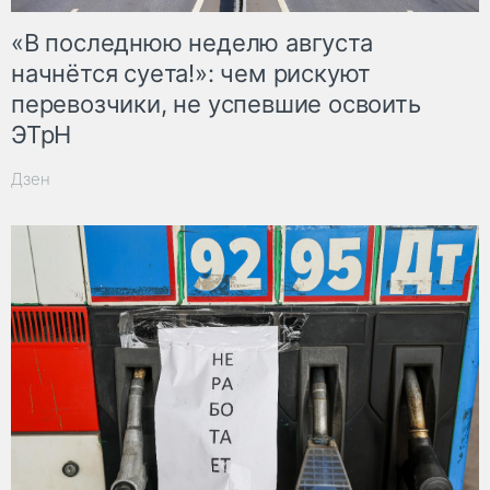
«В последнюю неделю августа
начнётся суета!»: чем рискуют
перевозчики, не успевшие освоить
ЭТрН
Дзен