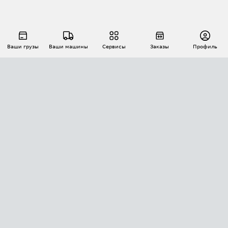
Ваши грузы
Ваши машины
Сервисы
Заказы
Профиль
АВТОМАТИЗАЦИЯ ПЕРЕВОЗОК
Площадки
Заказы
Торги
Тендеры
АТИ-Доки
GPS-мониторинг
АТИ Мессенджер
Цепочки грузов
API ATI.SU
ПОЛЕЗНОЕ
Расчет расстояний
БЕЗОПАСНОСТЬ
Академия ATI.SU
ATI.SU о безопасности
Звезды ATI.SU на вашем сайте
КОНТАКТЫ И ТАРИФЫ
Памятка по проверке контрагентов
Индекс ATI.SU FTL РФ