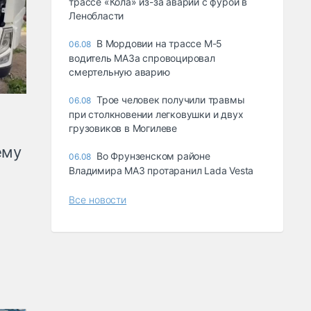
трассе «Кола» из-за аварии с фурой в
Ленобласти
В Мордовии на трассе М-5
06.08
водитель МАЗа спровоцировал
смертельную аварию
Трое человек получили травмы
06.08
при столкновении легковушки и двух
грузовиков в Могилеве
ему
Во Фрунзенском районе
06.08
Владимира МАЗ протаранил Lada Vesta
Все новости