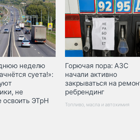
Горючая пора: АЗС
еднюю неделю
начали активно
ачнётся суета!»:
закрываться на ремон
куют
ребрендинг
ики, не
 освоить ЭТрН
Топливо, масла и автохимия