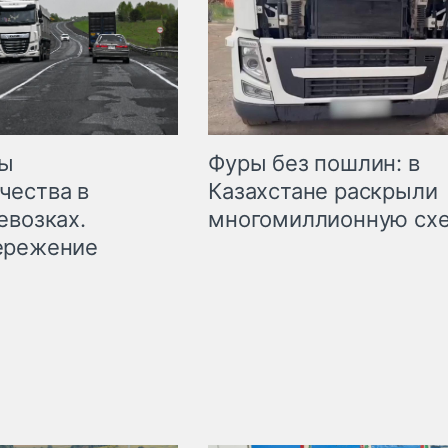
мы
Фуры без пошлин: в
чества в
Казахстане раскрыли
евозках.
многомиллионную сх
ережение