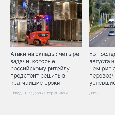
Атаки на склады: четыре
«В посл
задачи, которые
августа н
российскому ритейлу
чем рис
предстоит решить в
перевозч
кратчайшие сроки
успевшие
Склады и грузовые терминалы
Дзен