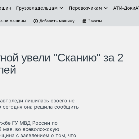
ашин
Грузовладельцам
Перевозчикам
АТИ-Доки
А
Ваши машины
Добавить машину
Заказы
ной увели "Сканию" за 2
лей
автоледи лишилась своего не
о сегодня она решила сообщить
ужбе ГУ МВД России по
13 мая, во всеволожскую
щина с заявлением о том, что