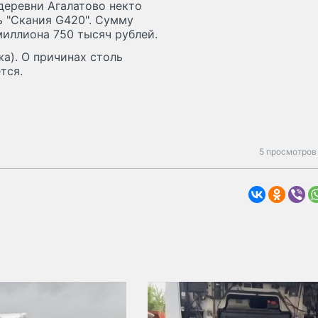
 деревни Агалатово некто
 "Скания G420". Сумму
миллиона 750 тысяч рублей.
жа). О причинах столь
тся.
5 просмотров