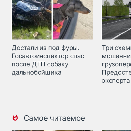
Три схе
Достали из под фуры.
мошенни
Госавтоинспектор спас
грузопер
после ДТП собаку
Предост
дальнобойщика
эксперта
Самое читаемое