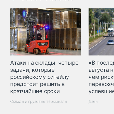
Атаки на склады: четыре
«В посл
задачи, которые
августа н
российскому ритейлу
чем рис
предстоит решить в
перевозч
кратчайшие сроки
успевшие
Склады и грузовые терминалы
Дзен