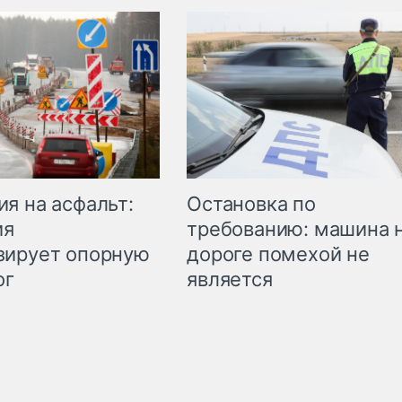
Остановка по
я на асфальт:
требованию: машина 
ия
дороге помехой не
зирует опорную
является
ог