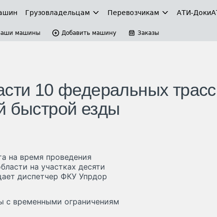
ашин
Грузовладельцам
Перевозчикам
АТИ-Доки
А
Ваши машины
Добавить машину
Заказы
асти 10 федеральных трасс
й быстрой езды
а на время проведения
бласти на участках десяти
бщает диспетчер ФКУ Упрдор
ны с временными ограничениям