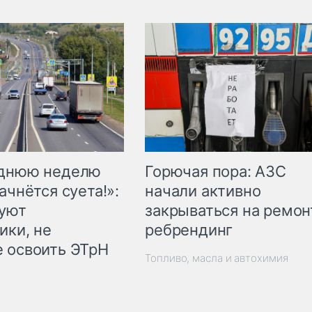
Горючая пора: АЗС
еднюю неделю
начали активно
ачнётся суета!»:
закрываться на ремон
куют
ребрендинг
ики, не
 освоить ЭТрН
Топливо, масла и автохимия