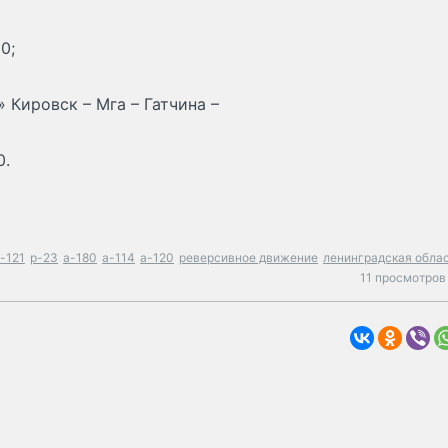
0;
 Кировск – Мга – Гатчина –
0.
-121
р-23
а-180
а-114
а-120
реверсивное движение
ленинградская обла
11 просмотров