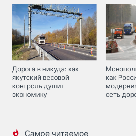
Дорога в никуда: как
Монополи
якутский весовой
как Росс
контроль душит
модерни
экономику
сеть дор
Самое читаемое