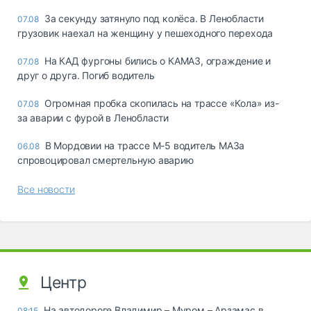
За секунду затянуло под колёса. В Ленобласти
07.08
грузовик наехал на женщину у пешеходного перехода
На КАД фургоны бились о КАМАЗ, ограждение и
07.08
друг о друга. Погиб водитель
Огромная пробка скопилась на трассе «Кола» из-
07.08
за аварии с фурой в Ленобласти
В Мордовии на трассе М-5 водитель МАЗа
06.08
спровоцировал смертельную аварию
Все новости
Центр
На автодороге Владимир – Муром – Арзамас в
08:15