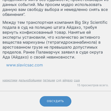
данных событий. Мы просим мудро использовать
данную вам свободу выбора и немедленно снять все
обвинения”.
Между тем транспортная компания Big Sky Scientific
подала в суд на полицию штата Айдахо, требуя
вернуть конфискованный товар. Нанятые ей
эксперты установили, что количество активного
вещества марихуаны (тетрагидроканнабинола) в
арестованном грузе не превышало допустимых
пределов. Ранее Паламарчук заявил в суде округа
Ада (Айдахо) о своей невиновности.
www.slavicsac.com
наркотики
дальнобойщики
петиции
суд
айдахо
сша
15 просмотров всего.
ОБСУДИТЬ