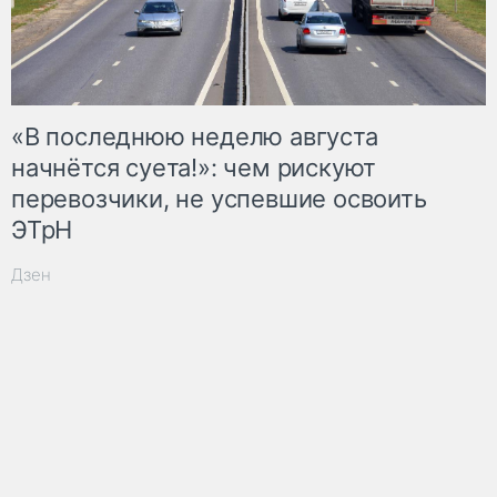
«В последнюю неделю августа
начнётся суета!»: чем рискуют
перевозчики, не успевшие освоить
ЭТрН
Дзен