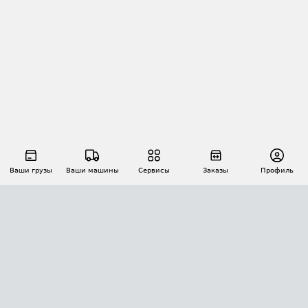
Ваши грузы
Ваши машины
Сервисы
Заказы
Профиль
АВТОМАТИЗАЦИЯ ПЕРЕВОЗОК
Площадки
Заказы
Торги
Тендеры
АТИ-Доки
GPS-мониторинг
АТИ Мессенджер
Цепочки грузов
API ATI.SU