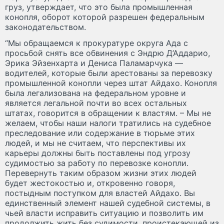
груз, утверждает, что это была промышленная
конопля, оборот которой разрешен федеральным
законодательством.
“Мы обращаемся к прокуратуре округа Ада с
просьбой снять все обвинения с Эндрю Д’Аддарио,
Эрика Эйзенхарта и Дениса Паламарчука —
водителей, которые были арестованы за перевозку
промышленной конопли через штат Айдахо. Конопля
была легализована на федеральном уровне и
является легальной почти во всех остальных
штатах, говорится в обращении к властям. – Мы не
желаем, чтобы наши налоги тратились на судебное
преследование или содержание в тюрьме этих
людей, и мы не считаем, что перспективы их
карьеры должны быть поставлены под угрозу
судимостью за работу по перевозке конопли.
Перевернуть таким образом жизни этих людей
будет жестокостью и, откровенно говоря,
постыдным поступком для властей Айдахо. Вы
единственный элемент нашей судебной системы, в
чьей власти исправить ситуацию и позволить им
продолжить жить без судимости, проистекающей из