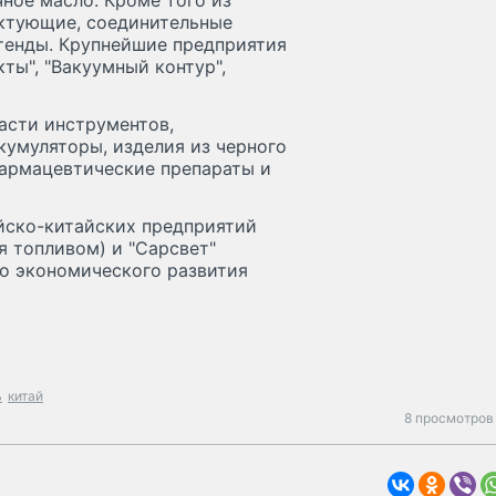
ное масло. Кроме того из
ектующие, соединительные
стенды. Крупнейшие предприятия
ты", "Вакуумный контур",
части инструментов,
кумуляторы, изделия из черного
 фармацевтические препараты и
йско-китайских предприятий
ля топливом) и "Сарсвет"
о экономического развития
ь
китай
8 просмотров