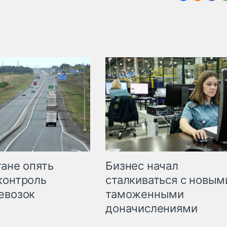
Бизнес начал
тане опять
сталкиваться с новым
контроль
таможенными
евозок
доначислениями