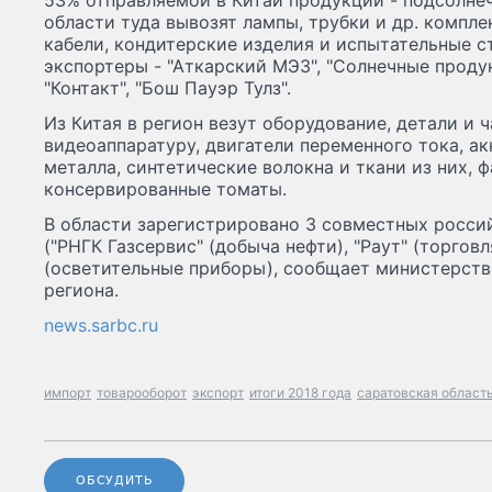
53% отправляемой в Китай продукции - подсолнеч
области туда вывозят лампы, трубки и др. компл
кабели, кондитерские изделия и испытательные 
экспортеры - "Аткарский МЭЗ", "Солнечные продук
"Контакт", "Бош Пауэр Тулз".
Из Китая в регион везут оборудование, детали и 
видеоаппаратуру, двигатели переменного тока, ак
металла, синтетические волокна и ткани из них,
консервированные томаты.
В области зарегистрировано 3 совместных росси
("РНГК Газсервис" (добыча нефти), "Раут" (торгов
(осветительные приборы), сообщает министерств
региона.
news.sarbc.ru
импорт
товарооборот
экспорт
итоги 2018 года
саратовская област
ОБСУДИТЬ