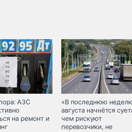
пора: АЗС
«В последнюю недел
ктивно
августа начнётся суета
ься на ремонт и
чем рискуют
инг
перевозчики, не