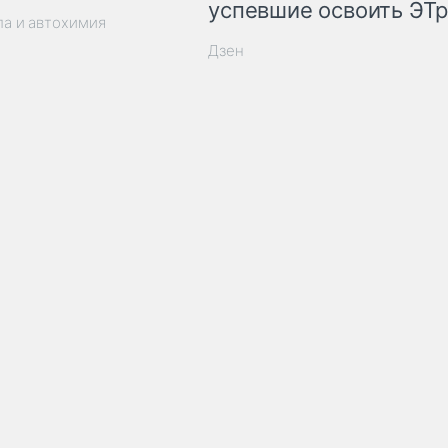
успевшие освоить ЭТ
ла и автохимия
Дзен