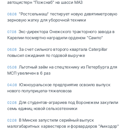
автоцистерн "Пожснаб" на шасси МАЗ
"Ростсельмаш" тестирует новую девятиметровую
08.08
зерновую жатку для уборочной техники
Экс-директора Онежского тракторного завода в
07.08
Карелии посмертно наградили орденом "Сампо"
За счет сильного второго квартала Caterpillar
06.08
повысил ожидания по годовой выручке
Льготный заём на спецтехнику из Петербурга для
05.08
МСП увеличен в 6 раз
Южноуральское предприятие освоило выпуск
04.08
нового полуприцепа-тяжеловоза
Для студентов-аграриев под Воронежем закупили
02.08
семь единиц новой сельхозтехники
В Минске запустили серийный выпуск
02.08
малогабаритных харвестеров и форвардеров "Амкодор"