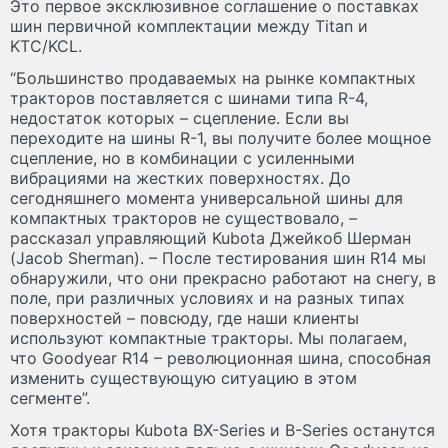
Это первое эксклюзивное соглашение о поставках
шин первичной комплектации между Titan и
KTC/KCL.
“Большинство продаваемых на рынке компактных
тракторов поставляется с шинами типа R-4,
недостаток которых – сцепление. Если вы
переходите на шины R-1, вы получите более мощное
сцепление, но в комбинации с усиленными
вибрациями на жестких поверхностях. До
сегодняшнего момента универсальной шины для
компактных тракторов не существовало, –
рассказал управляющий Kubota Джейкоб Шерман
(Jacob Sherman). – После тестирования шин R14 мы
обнаружили, что они прекрасно работают на снегу, в
поле, при различных условиях и на разных типах
поверхностей – повсюду, где наши клиенты
используют компактные тракторы. Мы полагаем,
что Goodyear R14 – революционная шина, способная
изменить существующую ситуацию в этом
сегменте”.
Хотя тракторы Kubota BX-Series и B-Series останутся