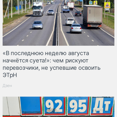
«В последнюю неделю августа
начнётся суета!»: чем рискуют
перевозчики, не успевшие освоить
ЭТрН
Дзен