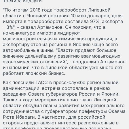
Тоёхиса Кодзуки.
"По итогам 2018 года товарооборот Липецкой
области с Японией составил 10 млн долларов, доля
импорта в товарообороте составила 97%, экспорта
- 3%", - сказал Артамонов. Он пояснил, что в
номенклатуре импорта лидируют
машиностроительная и химическая продукция, а
экспортируются из региона в Японию чаще всего
автомобильные шины. "Власти придают большое
значение дальнейшему развитию взаимовыгодных
экономических отношений", - продолжил Артамонов
и напомнил, что в Липецкой области уже много лет
работает японский бизнес.
Как пояснили ТАСС в пресс-службе региональной
администрации, встреча состоялась в рамках
заседания Совета губернаторов России и Японии.
Также в ходе мероприятия врио главы Липецкой
области обсудил планы развития межрегионального
сотрудничества с губернатором префектуры Окаяма
Рюта Ибараги. В частности, для российской
стороны представляют интерес расположенные в
этой префектуре производственные площадки