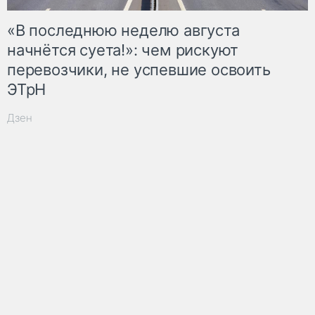
«В последнюю неделю августа
начнётся суета!»: чем рискуют
перевозчики, не успевшие освоить
ЭТрН
Дзен