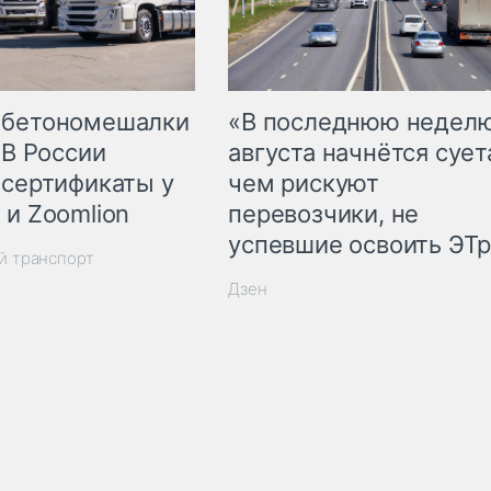
 бетономешалки
«В последнюю недел
 В России
августа начнётся суета
 сертификаты у
чем рискуют
 и Zoomlion
перевозчики, не
успевшие освоить ЭТ
й транспорт
Дзен