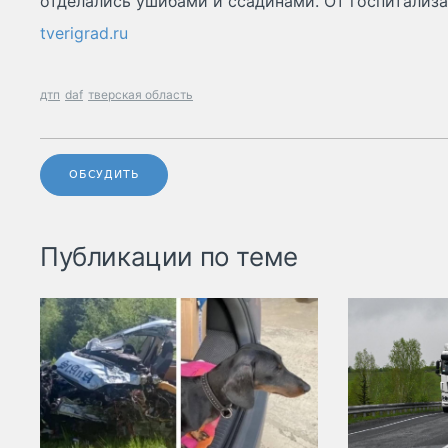
отделались ушибами и ссадинами. От госпитализ
tverigrad.ru
дтп
daf
тверская область
ОБСУДИТЬ
Публикации по теме