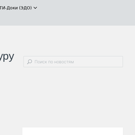
ТИ-Доки (ЭДО)
уру