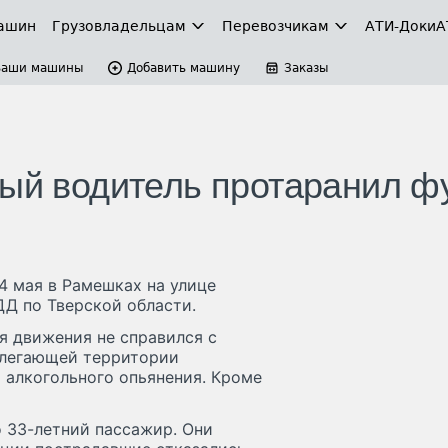
ашин
Грузовладельцам
Перевозчикам
АТИ-Доки
А
Ваши машины
Добавить машину
Заказы
ный водитель протаранил ф
4 мая в Рамешках на улице
ДД по Тверской области.
я движения не справился с
илегающей территории
и алкогольного опьянения. Кроме
о 33-летний пассажир. Они