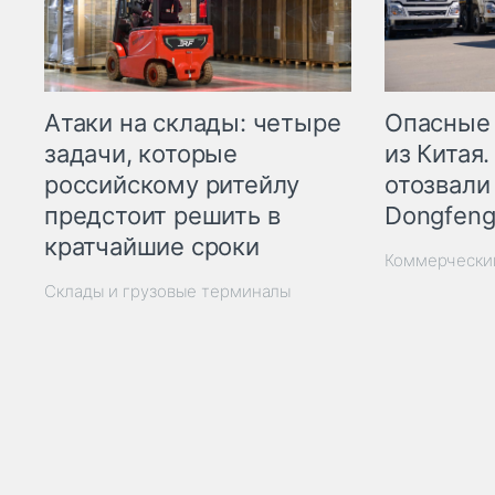
Опасные
Атаки на склады: четыре
из Китая.
задачи, которые
отозвали
российскому ритейлу
Dongfeng
предстоит решить в
кратчайшие сроки
Коммерчески
Склады и грузовые терминалы