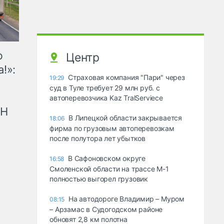
ю
Центр
!»:
Страховая компания "Пари" через
19:29
суд в Туле требует 29 млн руб. с
автоперевозчика Kaz TralServiece
рН
В Липецкой области закрывается
18:06
фирма по грузовым автоперевозкам
после полутора лет убытков
В Сафоновском округе
16:58
Смоленской области на трассе М-1
полностью выгорел грузовик
На автодороге Владимир – Муром
08:15
– Арзамас в Судогодском районе
обновят 2,8 км полотна