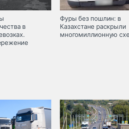
мы
Фуры без пошлин: в
чества в
Казахстане раскрыли
евозках.
многомиллионную сх
ережение