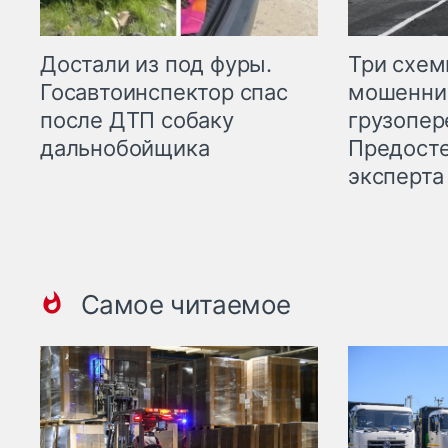
Три схе
Достали из под фуры.
мошенни
Госавтоинспектор спас
грузопер
после ДТП собаку
Предост
дальнобойщика
эксперта
Самое читаемое