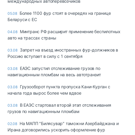
международных автоперевозчиков
Более 1100 фур стоят в очередях на границе
05.08
Беларуси с ЕС
Минтранс РФ расширит применение беспилотных
04.08
авто на трассах страны
Запрет на въезд иностранных фур-должников в
03.08
Россию вступает в силу с 1 сентября
ЕАЭС запустил отслеживание грузов по
03.08
навигационным пломбам на весь автотранзит
Грузооборот пункта пропуска Кани-Курган с
03.08
начала года вырос более чем вдвое
В ЕАЭС стартовал второй этап отслеживания
03.08
грузов по навигационным пломбам
На МАПП "Билясувар" таможни Азербайджана и
02.08
Ирана договорились ускорить оформление фур