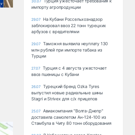
Турция ужесточает требования к
30.07
импорту агропродукции
На Кубани Россельхознадзор
29.07
заблокировал ввоз 22 тонн турецких
арбузов с вредителями
Таможня выявила неуплату 130
29.07
млн рублей при импорте табака из
Турции
Турция с 4 августа ужесточает
27.07
ввоз пшеницы с Кубани
Турецкий бренд Ozka Tyres
26.07
выпустил новые радиальные шины
Stagri и Strivex для с/х прицепов
Авиакомпания "Волга-Днепр"
25.07
доставила самолетом Ан-124-100 из
Стамбула в Читу 80 тонн оборудования