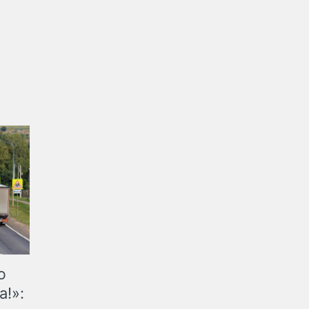
ю
а!»: