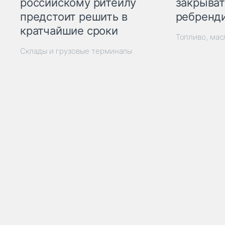
закрыват
российскому ритейлу
ребренд
предстоит решить в
кратчайшие сроки
Топливо, мас
Склады и грузовые терминалы