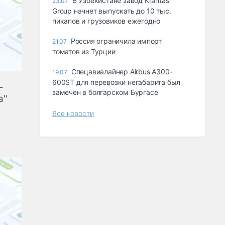
В Узбекистане завод Krantas
23.07
Group начнет выпускать до 10 тыс.
пикапов и грузовиков ежегодно
Россия ограничила импорт
21.07
томатов из Турции
Спецавиалайнер Airbus A300-
19.07
600ST для перевозки негабарита был
-
замечен в болгарском Бургасе
а"
Все новости