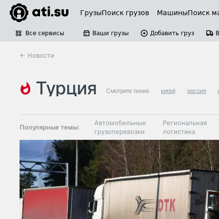
Грузы
Поиск грузов
Машины
Поиск м
Все сервисы
Ваши грузы
Добавить груз
← Новости
турция
Смотрите также
китай
россия
Автомобильные
Региональная
Популярные темы:
грузоперевозки
логистика
Склады и
Таможня и ВЭД
грузовые
терминалы