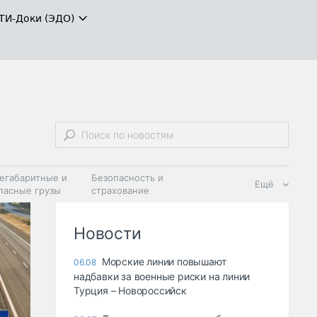
ТИ-Доки (ЭДО)
егабаритные и
Безопасность и
Ещё
пасные грузы
страхование
 масла и
Дзен
ия
Новости
Морские линии повышают
06.08
надбавки за военные риски на линии
Турция – Новороссийск