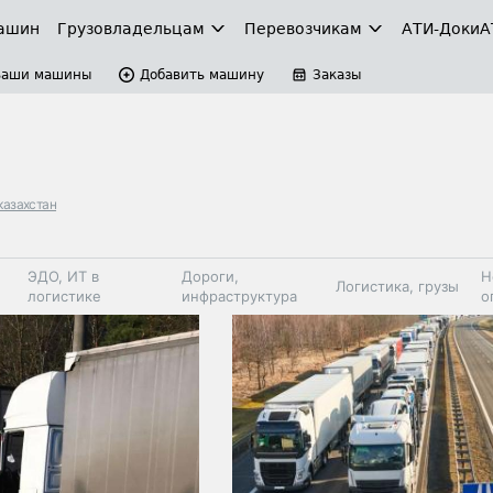
ашин
Грузовладельцам
Перевозчикам
АТИ-Доки
А
Ваши машины
Добавить машину
Заказы
казахстан
ЭДО, ИТ в
Дороги,
Н
Логистика, грузы
логистике
инфраструктура
о
Коммерческий
Автосервис,
Топливо,
Спецтехника
транспорт
запчасти, шины
автохим