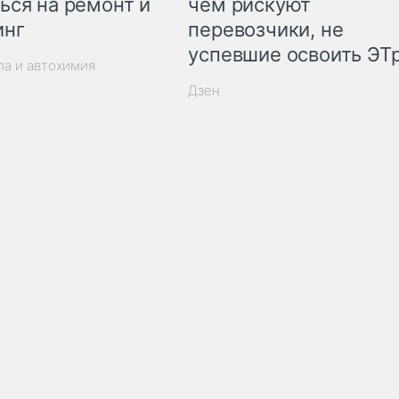
ься на ремонт и
чем рискуют
инг
перевозчики, не
успевшие освоить ЭТ
ла и автохимия
Дзен