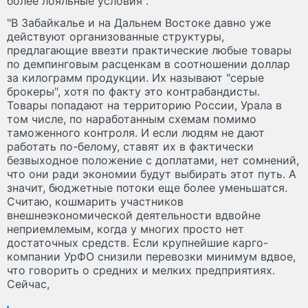
более лояльные условия".
"В Забайкалье и на Дальнем Востоке давно уже
действуют организованные структуры,
предлагающие ввезти практические любые товары
по демпинговым расценкам в соотношении доллар
за килограмм продукции. Их называют "серые
брокеры", хотя по факту это контрабандисты.
Товары попадают на территорию России, Урала в
том числе, по наработанным схемам помимо
таможенного контроля. И если людям не дают
работать по-белому, ставят их в фактически
безвыходное положение с доплатами, нет сомнений,
что они ради экономии будут выбирать этот путь. А
значит, бюджетные потоки еще более уменьшатся.
Считаю, кошмарить участников
внешнеэкономической деятельности вдвойне
неприемлемым, когда у многих просто нет
достаточных средств. Если крупнейшие карго-
компании УрФО снизили перевозки минимум вдвое,
что говорить о средних и мелких предприятиях.
Сейчас,