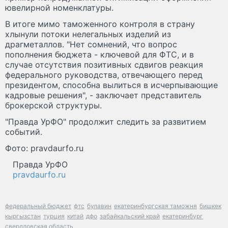
ювелирной номенклатуры.
В итоге мимо таможенного контроля в страну
хлынули потоки нелегальных изделий из
драгметаллов. "Нет сомнений, что вопрос
пополнения бюджета - ключевой для ФТС, и в
случае отсутствия позитивных сдвигов реакция
федерального руководства, отвечающего перед
президентом, способна вылиться в исчерпывающие
кадровые решения", - заключает представитель
брокерской структуры.
"Правда УрФО" продолжит следить за развитием
событий.
Фото: pravdaurfo.ru
Правда УрФО
pravdaurfo.ru
федеральный бюджет
фтс
булавин
екатеринбургская таможня
бишкек
кыргызстан
турция
китай
дфо
забайкальский край
екатеринбург
свердловская область