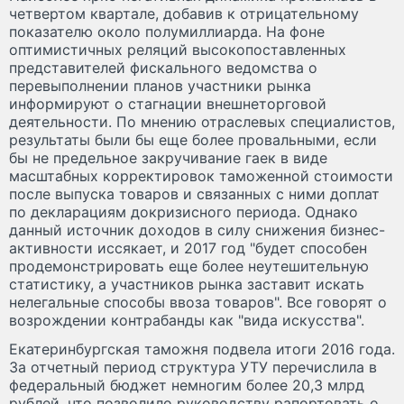
четвертом квартале, добавив к отрицательному
показателю около полумиллиарда. На фоне
оптимистичных реляций высокопоставленных
представителей фискального ведомства о
перевыполнении планов участники рынка
информируют о стагнации внешнеторговой
деятельности. По мнению отраслевых специалистов,
результаты были бы еще более провальными, если
бы не предельное закручивание гаек в виде
масштабных корректировок таможенной стоимости
после выпуска товаров и связанных с ними доплат
по декларациям докризисного периода. Однако
данный источник доходов в силу снижения бизнес-
активности иссякает, и 2017 год "будет способен
продемонстрировать еще более неутешительную
статистику, а участников рынка заставит искать
нелегальные способы ввоза товаров". Все говорят о
возрождении контрабанды как "вида искусства".
Екатеринбургская таможня подвела итоги 2016 года.
За отчетный период структура УТУ перечислила в
федеральный бюджет немногим более 20,3 млрд
рублей, что позволило руководству рапортовать о