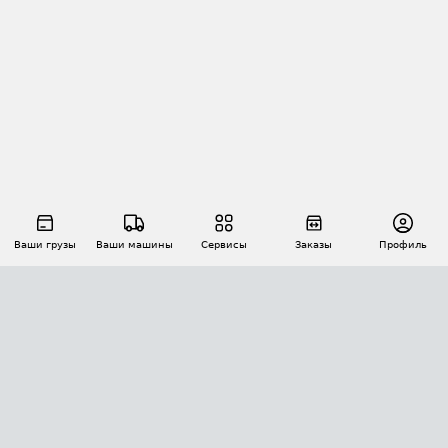
Ваши грузы
Ваши машины
Сервисы
Заказы
Профиль
АВТОМАТИЗАЦИЯ ПЕРЕВОЗОК
Площадки
Заказы
Торги
Тендеры
АТИ-Доки
GPS-мониторинг
АТИ Мессенджер
Цепочки грузов
API ATI.SU