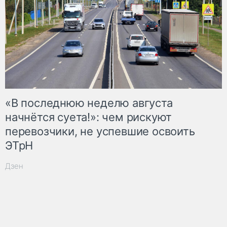
«В последнюю неделю августа
начнётся суета!»: чем рискуют
перевозчики, не успевшие освоить
ЭТрН
Дзен