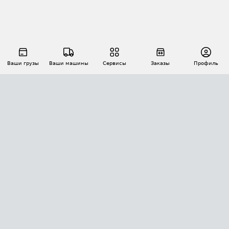
Ваши грузы
Ваши машины
Сервисы
Заказы
Профиль
АВТОМАТИЗАЦИЯ ПЕРЕВОЗОК
Площадки
Заказы
Торги
Тендеры
АТИ-Доки
GPS-мониторинг
АТИ Мессенджер
Цепочки грузов
API ATI.SU
ПОЛЕЗНОЕ
Расчет расстояний
БЕЗОПАСНОСТЬ
Академия ATI.SU
ATI.SU о безопасности
Звезды ATI.SU на вашем сайте