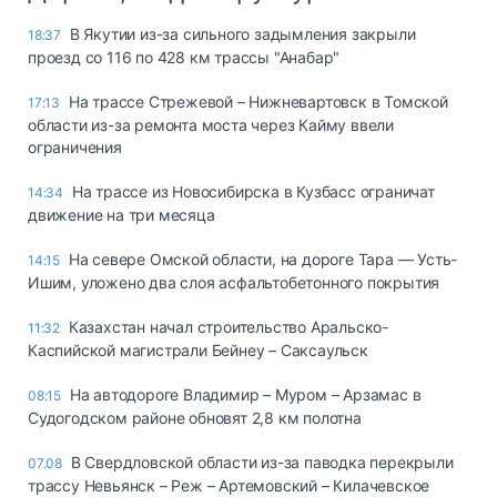
В Якутии из-за сильного задымления закрыли
18:37
проезд со 116 по 428 км трассы "Анабар"
На трассе Стрежевой – Нижневартовск в Томской
17:13
области из-за ремонта моста через Кайму ввели
ограничения
На трассе из Новосибирска в Кузбасс ограничат
14:34
движение на три месяца
На севере Омской области, на дороге Тара — Усть-
14:15
Ишим, уложено два слоя асфальтобетонного покрытия
Казахстан начал строительство Аральско-
11:32
Каспийской магистрали Бейнеу – Саксаульск
На автодороге Владимир – Муром – Арзамас в
08:15
Судогодском районе обновят 2,8 км полотна
В Свердловской области из-за паводка перекрыли
07.08
трассу Невьянск – Реж – Артемовский – Килачевское