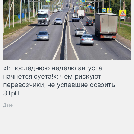
«В последнюю неделю августа
начнётся суета!»: чем рискуют
перевозчики, не успевшие освоить
ЭТрН
Дзен