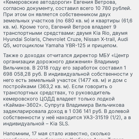
«Кемеровские автодороги» Евгения Ветрова,
согласно документу, составил всего 10 780 рублей.
При этом он является собственником двух
земельных участков (по 680 кв. м) и квартиры (61,6
кв. м). Кроме того, Евгений Ветров владеет 9
транспортными средствами: двумя Kia Rio, двумя
Hyundai Solaris, Chevrolet Cruze, Nissan X-trail, Audi
Q5, мотоциклом Yamaha YBR-125 и прицепом.
Также о доходах отчитался директор МБУ «Центр
организации дорожного движения» Владимир
Вильчиков. В 2018 году его заработок составил 1
698 058,28 руб. В индивидуальной собственности у
него есть земельный участок (1477 кв. м) и дом с
постройками (363,2 кв. м). Если говорить о
транспортных средствах, то руководитель
кемеровского ЦОДД владеет только лодкой
«Кайман-3602». Супруга Владимира Вильчикова
задекларировала доход в 1 036 141 руб. В долевой
собственности у неё находится УАЗ-31519 (1/2), а в
индивидуальной – Kia SLS.
Напомним, 17 мая стало известно, сколько