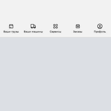
Ваши грузы
Ваши машины
Сервисы
Заказы
Профиль
АВТОМАТИЗАЦИЯ ПЕРЕВОЗОК
Площадки
Заказы
Торги
Тендеры
АТИ-Доки
GPS-мониторинг
АТИ Мессенджер
Цепочки грузов
API ATI.SU
ПОЛЕЗНОЕ
Расчет расстояний
БЕЗОПАСНОСТЬ
Академия ATI.SU
ATI.SU о безопасности