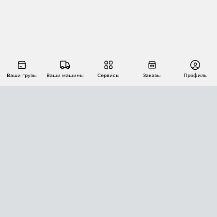
Ваши грузы
Ваши машины
Сервисы
Заказы
Профиль
АВТОМАТИЗАЦИЯ ПЕРЕВОЗОК
Площадки
Заказы
Торги
Тендеры
АТИ-Доки
GPS-мониторинг
АТИ Мессенджер
Цепочки грузов
API ATI.SU
ПОЛЕЗНОЕ
Расчет расстояний
БЕЗОПАСНОСТЬ