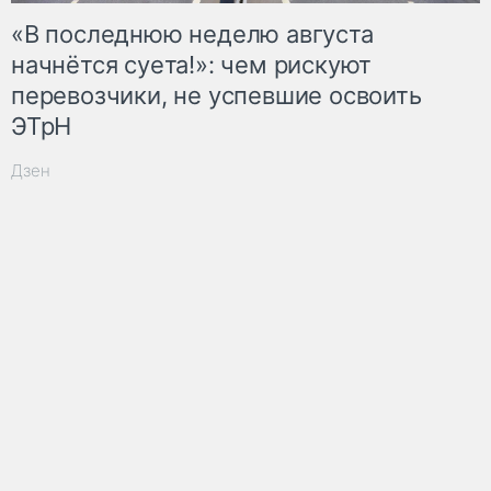
«В последнюю неделю августа
начнётся суета!»: чем рискуют
перевозчики, не успевшие освоить
ЭТрН
Дзен