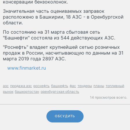
консервации бензоколонок.
Значительная часть оцениваемых заправок
расположено в Башкирии, 18 АЗС - в Оренбургской
области.
По состоянию на 31 марта сбытовая сеть
"Башнефти" состояла из 544 действующих АЗС.
"Роснефть" владеет крупнейшей сетью розничных
продаж в России, насчитывающую по данным на 31
марта 2019 года 2897 АЗС.
www.finmarket.ru
азс
продажа азс
роснефть
башнефть
фас
тендеры
планы
топливный
рынок
башкортостан
оренбургская область
14 просмотров всего.
ОБСУДИТЬ