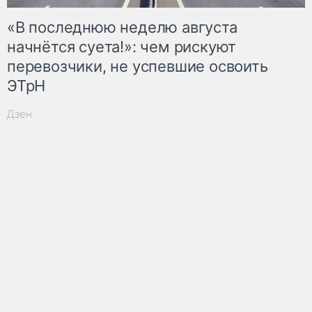
«В последнюю неделю августа
начнётся суета!»: чем рискуют
перевозчики, не успевшие освоить
ЭТрН
Дзен