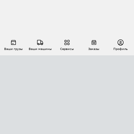
Ваши грузы
Ваши машины
Сервисы
Заказы
Профиль
АВТОМАТИЗАЦИЯ ПЕРЕВОЗОК
Площадки
Заказы
Торги
Тендеры
АТИ-Доки
GPS-мониторинг
АТИ Мессенджер
Цепочки грузов
API ATI.SU
ПОЛЕЗНОЕ
Расчет расстояний
БЕЗОПАСНОСТЬ