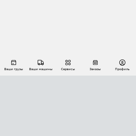
Ваши грузы
Ваши машины
Сервисы
Заказы
Профиль
АВТОМАТИЗАЦИЯ ПЕРЕВОЗОК
Площадки
Заказы
Торги
Тендеры
АТИ-Доки
GPS-мониторинг
АТИ Мессенджер
Цепочки грузов
API ATI.SU