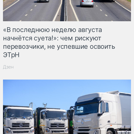
«В последнюю неделю августа
начнётся суета!»: чем рискуют
перевозчики, не успевшие освоить
ЭТрН
Дзен