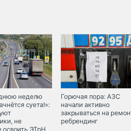
Горючая пора: АЗС
еднюю неделю
начали активно
ачнётся суета!»:
закрываться на ремон
куют
ребрендинг
ики, не
 освоить ЭТрН