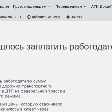
ашин
Грузовладельцам
Перевозчикам
АТИ-Доки
А
Ваши машины
Добавить машину
Заказы
шлось заплатить работода
ть работодателю сумму
те дорожно-транспортного
 в ДТП на федеральной трассе в
го режима.
й машины, которую стаскивало
окинулось в кювет через