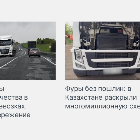
мы
Фуры без пошлин: в
чества в
Казахстане раскрыли
евозках.
многомиллионную сх
ережение