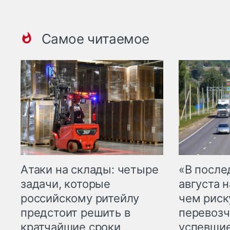
Самое читаемое
Атаки на склады: четыре
«В посл
задачи, которые
августа н
российскому ритейлу
чем рис
предстоит решить в
перевозч
кратчайшие сроки
успевшие