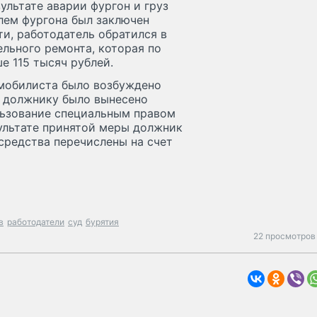
ультате аварии фургон и груз
елем фургона был заключен
и, работодатель обратился в
ельного ремонта, которая по
е 115 тысяч рублей.
омобилиста было возбуждено
о должнику было вынесено
льзование специальным правом
ультате принятой меры должник
средства перечислены на счет
в
работодатели
суд
бурятия
22 просмотров 