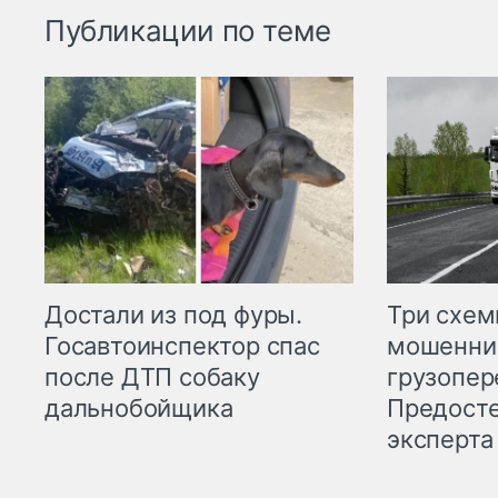
Публикации по теме
Три схе
Достали из под фуры.
мошенни
Госавтоинспектор спас
грузопер
после ДТП собаку
Предост
дальнобойщика
эксперта