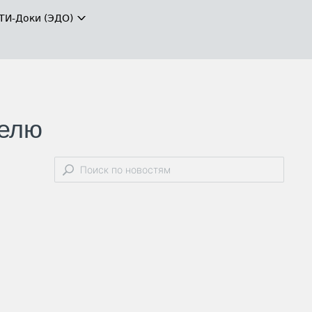
ТИ-Доки (ЭДО)
телю