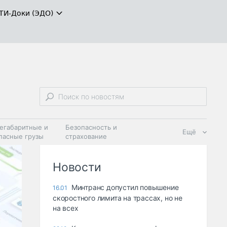
ТИ-Доки (ЭДО)
егабаритные и
Безопасность и
Ещё
пасные грузы
страхование
 масла и
Дзен
ия
Новости
Минтранс допустил повышение
16.01
скоростного лимита на трассах, но не
на всех