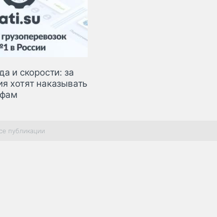
а и скорости: за
я хотят наказывать
афам
се публикации