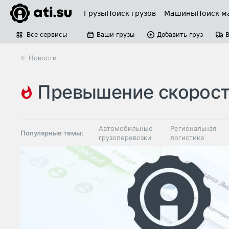
Грузы
Поиск грузов
Машины
Поиск м
Все сервисы
Ваши грузы
Добавить груз
← Новости
превышение скорос
Автомобильные
Региональная
Популярные темы:
грузоперевозки
логистика
Склады и
Таможня и ВЭД
грузовые
терминалы