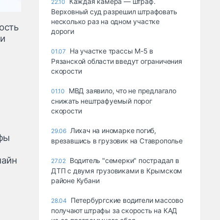
Каждая камера — штраф.
22.10
Верховный суд разрешил штрафовать
несколько раз на одном участке
ость
дороги
 и
На участке трассы М-5 в
01.07
Рязанской области введут ограничения
скорости
МВД заявило, что не предлагало
01.10
снижать нештрафуемый порог
скорости
Лихач на иномарке погиб,
29.06
фы
врезавшись в грузовик на Ставрополье
лайн
Водитель "семерки" пострадал в
27.02
ДТП с двумя грузовиками в Крымском
районе Кубани
Петербургские водители массово
28.04
получают штрафы за скорость на КАД