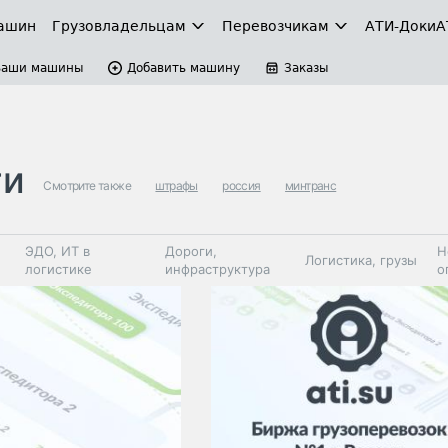
ашин
Грузовладельцам
Перевозчикам
АТИ-Доки
А
Ваши машины
Добавить машину
Заказы
ти
Смотрите также
штрафы
россия
минтранс
ЭДО, ИТ в
Дороги,
Н
Логистика, грузы
логистике
инфраструктура
о
Коммерческий
Автосервис,
Топливо,
Спецтехника
транспорт
запчасти, шины
автохим