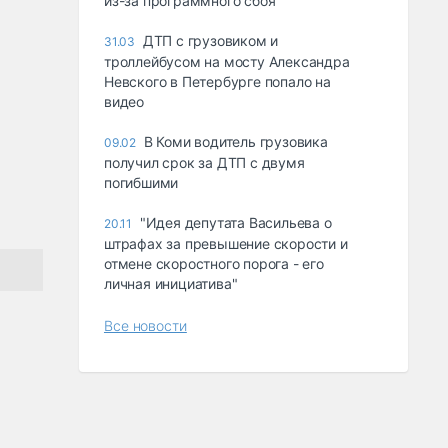
из-за программного сбоя
ДТП с грузовиком и
31.03
троллейбусом на мосту Александра
Невского в Петербурге попало на
видео
В Коми водитель грузовика
09.02
получил срок за ДТП с двумя
погибшими
"Идея депутата Васильева о
20.11
штрафах за превышение скорости и
отмене скоростного порога - его
личная инициатива"
Все новости