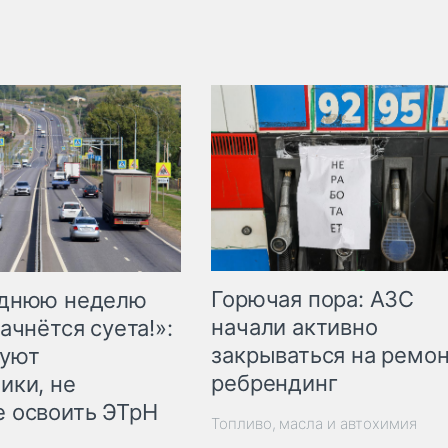
Горючая пора: АЗС
еднюю неделю
начали активно
ачнётся суета!»:
закрываться на ремон
куют
ребрендинг
ики, не
 освоить ЭТрН
Топливо, масла и автохимия