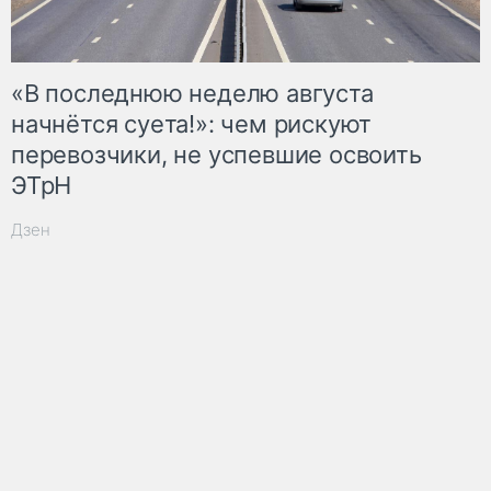
«В последнюю неделю августа
начнётся суета!»: чем рискуют
перевозчики, не успевшие освоить
ЭТрН
Дзен