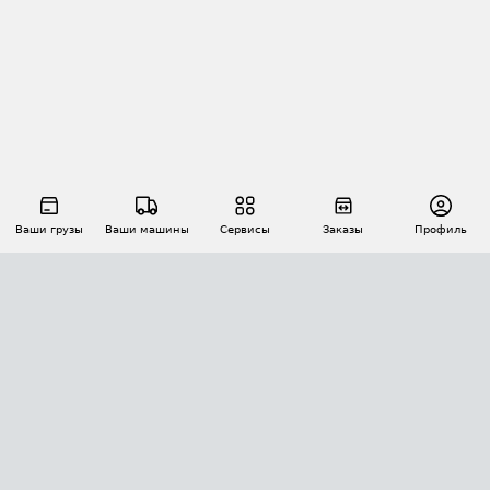
Ваши грузы
Ваши машины
Сервисы
Заказы
Профиль
АВТОМАТИЗАЦИЯ ПЕРЕВОЗОК
Площадки
Заказы
Торги
Тендеры
АТИ-Доки
GPS-мониторинг
АТИ Мессенджер
Цепочки грузов
API ATI.SU
ПОЛЕЗНОЕ