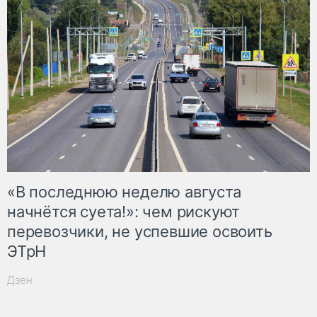
«В последнюю неделю августа
начнётся суета!»: чем рискуют
перевозчики, не успевшие освоить
ЭТрН
Дзен