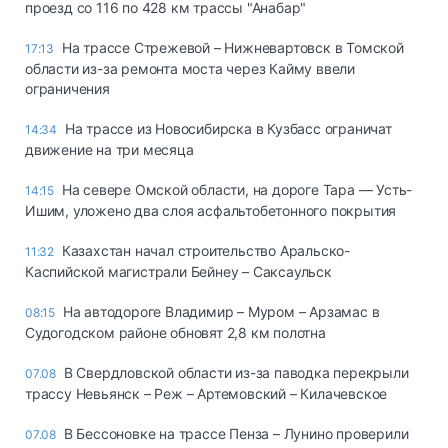
проезд со 116 по 428 км трассы "Анабар"
На трассе Стрежевой – Нижневартовск в Томской
17:13
области из-за ремонта моста через Кайму ввели
ограничения
На трассе из Новосибирска в Кузбасс ограничат
14:34
движение на три месяца
На севере Омской области, на дороге Тара — Усть-
14:15
Ишим, уложено два слоя асфальтобетонного покрытия
Казахстан начал строительство Аральско-
11:32
Каспийской магистрали Бейнеу – Саксаульск
На автодороге Владимир – Муром – Арзамас в
08:15
Судогодском районе обновят 2,8 км полотна
В Свердловской области из-за паводка перекрыли
07.08
трассу Невьянск – Реж – Артемовский – Килачевское
В Бессоновке на трассе Пенза – Лунино проверили
07.08