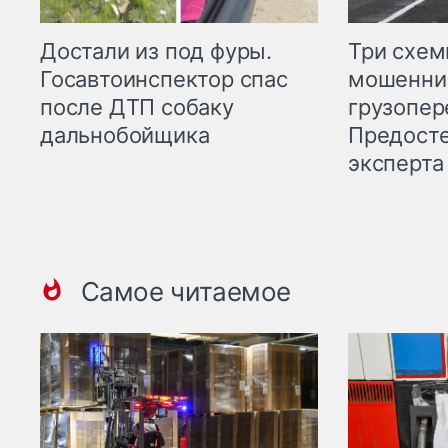
Три схе
Достали из под фуры.
мошенни
Госавтоинспектор спас
грузопер
после ДТП собаку
Предост
дальнобойщика
эксперта
Самое читаемое