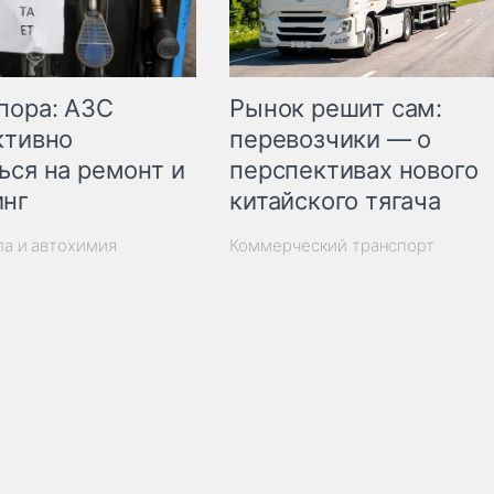
пора: АЗС
Рынок решит сам:
ктивно
перевозчики — о
ься на ремонт и
перспективах нового
инг
китайского тягача
ла и автохимия
Коммерческий транспорт