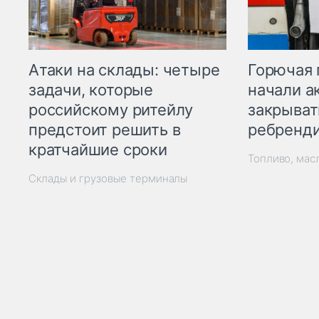
Горючая 
Атаки на склады: четыре
начали а
задачи, которые
закрыват
российскому ритейлу
ребренд
предстоит решить в
кратчайшие сроки
Топливо, мас
Склады и грузовые терминалы