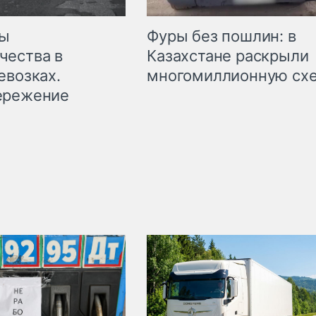
мы
Фуры без пошлин: в
чества в
Казахстане раскрыли
евозках.
многомиллионную сх
ережение