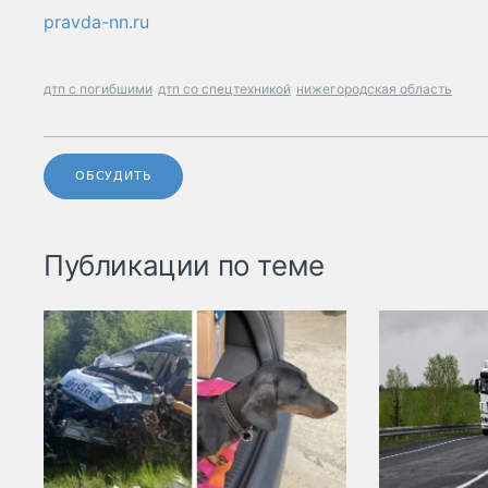
pravda-nn.ru
дтп с погибшими
дтп со спецтехникой
нижегородская область
ОБСУДИТЬ
Публикации по теме