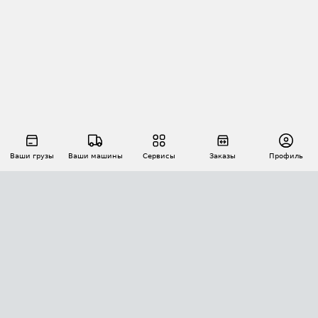
Ваши грузы
Ваши машины
Сервисы
Заказы
Профиль
АВТОМАТИЗАЦИЯ ПЕРЕВОЗОК
Площадки
Заказы
Торги
Тендеры
АТИ-Доки
GPS-мониторинг
АТИ Мессенджер
Цепочки грузов
API ATI.SU