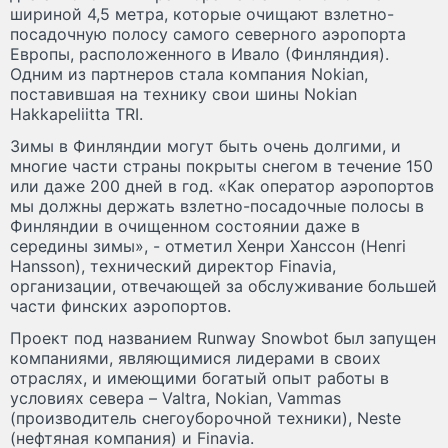
шириной 4,5 метра, которые очищают взлетно-
посадочную полосу самого северного аэропорта
Европы, расположенного в Ивало (Финляндия).
Одним из партнеров стала компания Nokian,
поставившая на технику свои шины Nokian
Hakkapeliitta TRI.
Зимы в Финляндии могут быть очень долгими, и
многие части страны покрыты снегом в течение 150
или даже 200 дней в год. «Как оператор аэропортов
мы должны держать взлетно-посадочные полосы в
Финляндии в очищенном состоянии даже в
середины зимы», - отметил Хенри Ханссон (Henri
Hansson), технический директор Finavia,
организации, отвечающей за обслуживание большей
части финских аэропортов.
Проект под названием Runway Snowbot был запущен
компаниями, являющимися лидерами в своих
отраслях, и имеющими богатый опыт работы в
условиях севера – Valtra, Nokian, Vammas
(производитель снегоуборочной техники), Neste
(нефтяная компания) и Finavia.