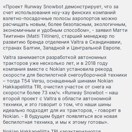
«Проект Runway Snowbot демонстрирует, что за
счет использования ноу-хау финских компаний
взлетно-посадочные полосы аэропортов можно
расчищать новым, более безопасным, экологичным,
экономичным и удобным способом», - заявил Матти
Тиитинен (Matti Tiitinen), старший менеджер по
развитию бренда отделения Valtra в Скандинавии,
странах Балтии, Западной и Центральной Европе.
Valtra занимается разработкой автономных
тракторов уже несколько лет, и в 2018 году
компания вместе с Nokian установила рекорд
скорости для беспилотной снегоуборочной техники
– тогда T54 Versu, оснащенный шинами Nokian
Hakkapeliitta TRI, очистил участок от снега на
скорости более 73 км/ч. «Runway Snowbot – наш
второй проект с Valtra в области автономной
техники, и это говорит о том, что наши шины
идеально подходят для их тракторов, - говорят в
Nokian. - В будущем будет появляться все новая
беспилотная техника, и мы к этому готовы».
Nokian Hakkapeliitta TRI характеризуются