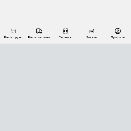
Ваши грузы
Ваши машины
Сервисы
Заказы
Профиль
АВТОМАТИЗАЦИЯ ПЕРЕВОЗОК
Площадки
Заказы
Торги
Тендеры
АТИ-Доки
GPS-мониторинг
АТИ Мессенджер
Цепочки грузов
API ATI.SU
ПОЛЕЗНОЕ
Расчет расстояний
БЕЗОПАСНОСТЬ
Академия ATI.SU
ATI.SU о безопасности