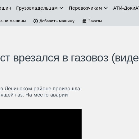
ашин
Грузовладельцам
Перевозчикам
АТИ-Доки
А
Ваши машины
Добавить машину
Заказы
т врезался в газовоз (виде
й в Ленинском районе произошла
зящей газ. На место аварии