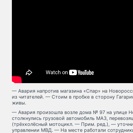
— Авария напротив магазина «Спар» на Новоросс
из читателей. — Стоим в пробке в сторону Гагари
живы.
— Авария произошла возле дома № 97 на улице Н
столкнулись грузовой автомобиль МАЗ, перевозящ
(трёхколёсный мотоцикл. — Прим. ред.), — уточн
управлении МВД. — На месте работали сотрудни