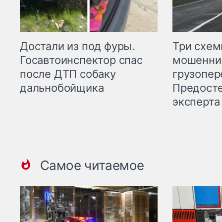
Три схе
Достали из под фуры.
мошенни
Госавтоинспектор спас
грузопер
после ДТП собаку
Предост
дальнобойщика
эксперта
Самое читаемое