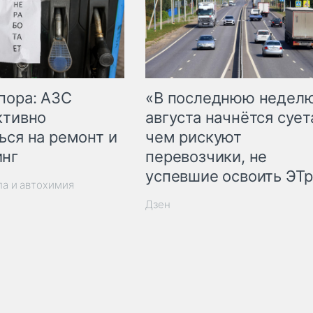
пора: АЗС
«В последнюю недел
ктивно
августа начнётся суета
ься на ремонт и
чем рискуют
инг
перевозчики, не
успевшие освоить ЭТ
ла и автохимия
Дзен