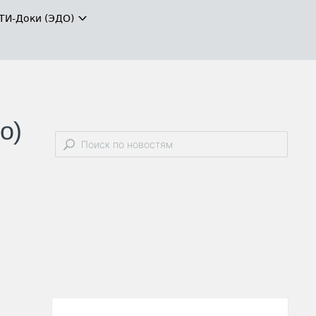
ТИ-Доки (ЭДО)
о)