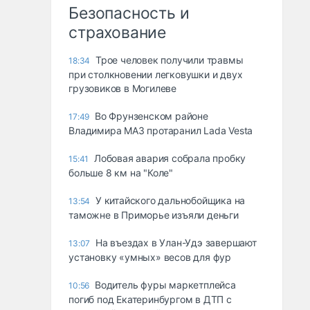
Безопасность и
страхование
Трое человек получили травмы
18:34
при столкновении легковушки и двух
грузовиков в Могилеве
Во Фрунзенском районе
17:49
Владимира МАЗ протаранил Lada Vesta
Лобовая авария собрала пробку
15:41
больше 8 км на "Коле"
У китайского дальнобойщика на
13:54
таможне в Приморье изъяли деньги
Ha въeздax в Улaн-Удэ зaвepшaют
13:07
ycтaнoвкy «yмныx» вecoв для фyp
Водитель фуры маркетплейса
10:56
погиб под Екатеринбургом в ДТП с