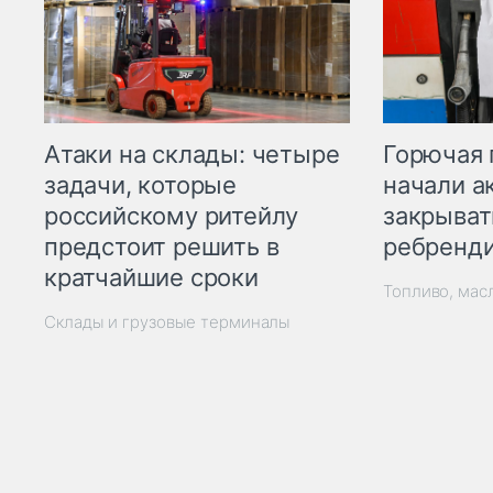
Горючая 
Атаки на склады: четыре
начали а
задачи, которые
закрыват
российскому ритейлу
ребренд
предстоит решить в
кратчайшие сроки
Топливо, мас
Склады и грузовые терминалы