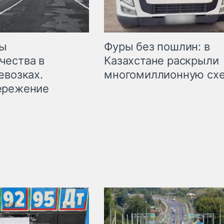
мы
Фуры без пошлин: в
чества в
Казахстане раскрыли
евозках.
многомиллионную сх
ережение