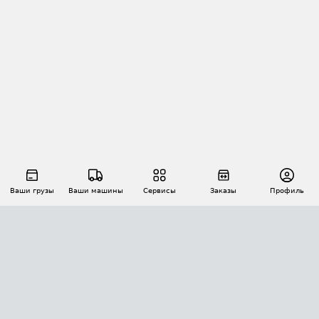
Ваши грузы
Ваши машины
Сервисы
Заказы
Профиль
АВТОМАТИЗАЦИЯ ПЕРЕВОЗОК
Площадки
Заказы
Торги
Тендеры
АТИ-Доки
GPS-мониторинг
АТИ Мессенджер
Цепочки грузов