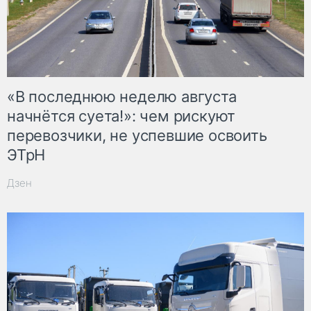
«В последнюю неделю августа
начнётся суета!»: чем рискуют
перевозчики, не успевшие освоить
ЭТрН
Дзен