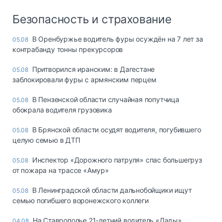
Безопасность и страхование
В Оренбуржье водитель фуры осуждён на 7 лет за
05.08
контрабанду тонны прекурсоров
Притворился иранским: в Дагестане
05.08
заблокировали фуры с армянским перцем
В Пензенской области случайная попутчица
05.08
обокрала водителя грузовика
В Брянской области осудят водителя, погубившего
05.08
целую семью в ДТП
Инспектор «Дорожного патруля» спас большегруз
05.08
от пожара на трассе «Амур»
В Ленинградской области дальнобойщики ищут
05.08
семью погибшего воронежского коллеги
На Ставрополье 21-летний водитель «Лады»
04.08