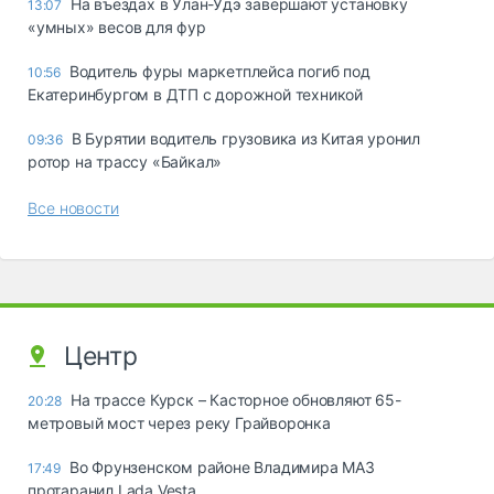
Ha въeздax в Улaн-Удэ зaвepшaют ycтaнoвкy
13:07
«yмныx» вecoв для фyp
Водитель фуры маркетплейса погиб под
10:56
Екатеринбургом в ДТП с дорожной техникой
В Бурятии водитель грузовика из Китая уронил
09:36
ротор на трассу «Байкал»
Все новости
Центр
На трассе Курск – Касторное обновляют 65-
20:28
метровый мост через реку Грайворонка
Во Фрунзенском районе Владимира МАЗ
17:49
протаранил Lada Vesta