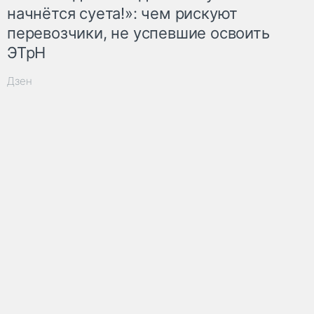
начнётся суета!»: чем рискуют
перевозчики, не успевшие освоить
ЭТрН
Дзен