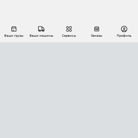
Ваши грузы
Ваши машины
Сервисы
Заказы
Профиль
АВТОМАТИЗАЦИЯ ПЕРЕВОЗОК
Площадки
Заказы
Торги
Тендеры
АТИ-Доки
GPS-мониторинг
АТИ Мессенджер
Цепочки грузов
API ATI.SU
ПОЛЕЗНОЕ
Расчет расстояний
БЕЗОПАСНОСТЬ
Академия ATI.SU
ATI.SU о безопасности
Звезды ATI.SU на вашем сайте
КОНТАКТЫ И ТАРИФЫ