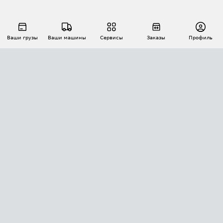
Ваши грузы
Ваши машины
Сервисы
Заказы
Профиль
АВТОМАТИЗАЦИЯ ПЕРЕВОЗОК
Площадки
Заказы
Торги
Тендеры
АТИ-Доки
GPS-мониторинг
АТИ Мессенджер
Цепочки грузов
API ATI.SU
ПОЛЕЗНОЕ
Расчет расстояний
БЕЗОПАСНОСТЬ
Академия ATI.SU
ATI.SU о безопасности
Звезды ATI.SU на вашем сайте
КОНТАКТЫ И ТАРИФЫ
Памятка по проверке контрагентов
Индекс ATI.SU FTL РФ
О системе ATI.SU
Светофор+