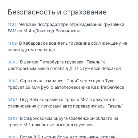
Безопасность и страхование
Человек пострадал при опрокидывании грузовика
11:35
FAM на М-4 «Дон» под Воронежем
В Хабаровске водитель грузовика сбил женщину на
11:09
пешеходном переходе
В центре Петербурга грузовая "Газель" с
08.08
ресторанным меню попала в ДТП с гужевой повозкой
Страховая компания "Пари" через суд в Туле
08.08
требует 29 млн руб. с автоперевозчика Kaz TralServiece
Под Чебоксарами на трассе М-7 в результате
08.08
столкновения с легковым авто перевернулась "Газель"
В Сафоновском округе Смоленской области на
08.08
трассе М-1 полностью выгорел грузовик
Более 8,5 тысячи большегрузов-нарушителей
08.08