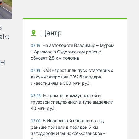
ю
Центр
!»:
На автодороге Владимир – Муром
08:15
– Арзамас в Судогодском районе
обновят 2,8 км полотна
рН
КАЗ нарастит выпуск стартерных
07:19
аккумуляторов на 20% благодаря
инвестициям в 380 млн руб.
На ремонт коммунальной и
07:06
грузовой спецтехники в Туле выделили
40 млн руб.
В Ивановской области на год
07.08
раньше привели в порядок 5 км
автодороги Ильинское-Хованское –