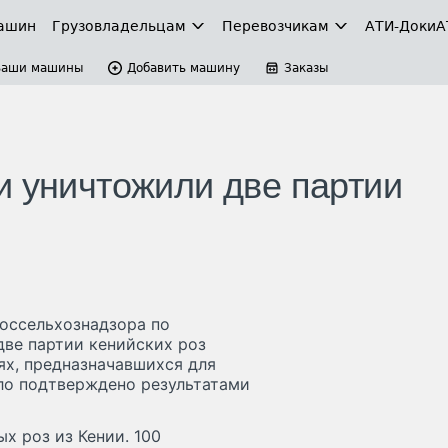
ашин
Грузовладельцам
Перевозчикам
АТИ-Доки
А
Ваши машины
Добавить машину
Заказы
и уничтожили две партии
оссельхознадзора по
две партии кенийских роз
ях, предназначавшихся для
ло подтверждено результатами
х роз из Кении. 100