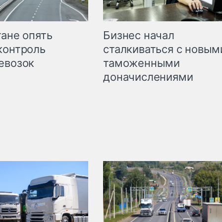
Бизнес начал
тане опять
сталкиваться с новым
контроль
таможенными
евозок
доначислениями