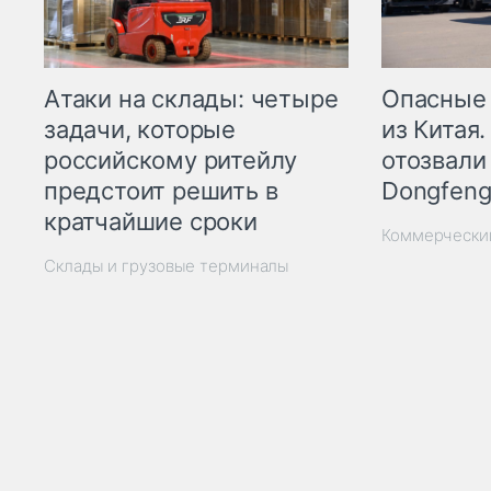
Опасные
Атаки на склады: четыре
из Китая.
задачи, которые
отозвали
российскому ритейлу
Dongfeng
предстоит решить в
кратчайшие сроки
Коммерчески
Склады и грузовые терминалы