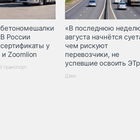
 бетономешалки
«В последнюю недел
 В России
августа начнётся суета
 сертификаты у
чем рискуют
 и Zoomlion
перевозчики, не
успевшие освоить ЭТ
й транспорт
Дзен