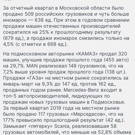
За отчетный квартал в Московской области было
продано 509 российских грузовиков и чуть больше
иномарок — 638 ед. При этом в годовом сравнении
продажи машин отечественных производителей
сократился на 25% к прошлогоднему результату
(679 ед.), а продажи иномарок снизились только на
4,5% (с отметки в 668 ед.).
На подмосковном авторынке «КАМАЗ» продал 320
машин, улучшив продажи прошлого года (455 авто)
на 29,7%. MAN реализовал 148 грузовиков, что на
7,2% выше уровня продаж прошлого года (138 шт.).
Продажи «ГАЗа» на местном рынке сократились за
январь-март на 9,3% до 147 ед. против 162 ед.,
проданных годом ранее. Mercedes-Benz входит в
топ-5 автопроизводителей, лидирующих по
продажам новых грузовых машин в Подмосковье.
За первый квартал 2019 года на местном рынке
было продано 117 грузовых «Мерседесов», что на
177% превысило прошлогодний результат (42 ед.).
Замыкает «пятерку» Scania, реализовавшая 58
грузовых автомобилей, что меньше на 52,8% объема