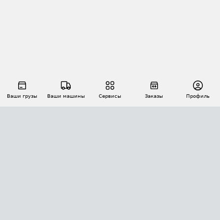
Ваши грузы
Ваши машины
Сервисы
Заказы
Профиль
АВТОМАТИЗАЦИЯ ПЕРЕВОЗОК
Площадки
Заказы
Торги
Тендеры
АТИ-Доки
GPS-мониторинг
АТИ Мессенджер
Цепочки грузов
API ATI.SU
ПОЛЕЗНОЕ