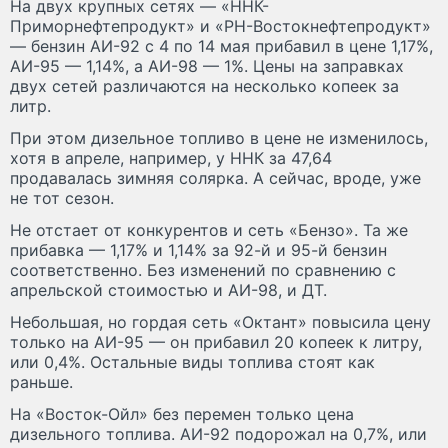
На двух крупных сетях — «ННК-
Приморнефтепродукт» и «РН-Востокнефтепродукт»
— бензин АИ-92 с 4 по 14 мая прибавил в цене 1,17%,
АИ-95 — 1,14%, а АИ-98 — 1%. Цены на заправках
двух сетей различаются на несколько копеек за
литр.
При этом дизельное топливо в цене не изменилось,
хотя в апреле, например, у ННК за 47,64
продавалась зимняя солярка. А сейчас, вроде, уже
не тот сезон.
Не отстает от конкурентов и сеть «Бензо». Та же
прибавка — 1,17% и 1,14% за 92-й и 95-й бензин
соответственно. Без изменений по сравнению с
апрельской стоимостью и АИ-98, и ДТ.
Небольшая, но гордая сеть «Октант» повысила цену
только на АИ-95 — он прибавил 20 копеек к литру,
или 0,4%. Остальные виды топлива стоят как
раньше.
На «Восток-Ойл» без перемен только цена
дизельного топлива. АИ-92 подорожал на 0,7%, или