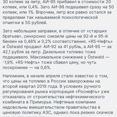
30 копеек за литр, АИ-95 прибавил в стоимости 20
копеек, или 0,4%. Зато АИ-98 подешевел сразу на 50
копеек, или 1%. Впрочем, литр все равно остался за
пределами так называемой психологической
отметки в 50 рублей.
Зато небольшие заправки, в отличие от «старших
братьев», синхронно снизили цены на 92-й и 95-й
бензин на 0,48% и 0,2% соответственно. «RS-Нефть»
и Östwald продают АИ-92 за 41 рубль, а АИ-95 — за
42,1 рубля за литр. Дизельное топливо тоже
подешевело. Максимальное снижение у Östwald —
-1,9%. «RS-Нефть» тоже сбавил цену, но чуть
поскромнее — на 0,6%.
Напомним, в начале апреля стало известно о том,
что цены на топливо в России заморожены на
второй квартал 2019 года. В условиях ручного
регулирования рынка корпорация «Роснефть» уже
отказалась от строительства нефтехимического
комбината в Приморье. Нефтяные компании
недовольны вмешательством правительства в
ценовую политику АЗС, однако пока резких скачков