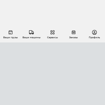
Ваши грузы
Ваши машины
Сервисы
Заказы
Профиль
АВТОМАТИЗАЦИЯ ПЕРЕВОЗОК
Площадки
Заказы
Торги
Тендеры
АТИ-Доки
GPS-мониторинг
АТИ Мессенджер
Цепочки грузов
API ATI.SU
ПОЛЕЗНОЕ
Расчет расстояний
БЕЗОПАСНОСТЬ