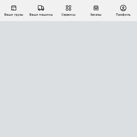
Ваши грузы
Ваши машины
Сервисы
Заказы
Профиль
АВТОМАТИЗАЦИЯ ПЕРЕВОЗОК
Площадки
Заказы
Торги
Тендеры
АТИ-Доки
GPS-мониторинг
АТИ Мессенджер
Цепочки грузов
API ATI.SU
ПОЛЕЗНОЕ
Расчет расстояний
БЕЗОПАСНОСТЬ
Академия ATI.SU
ATI.SU о безопасности
Звезды ATI.SU на вашем сайте
КОНТАКТЫ И ТАРИФЫ
Памятка по проверке контрагентов
Индекс ATI.SU FTL РФ
О системе ATI.SU
Светофор+
Средние ставки
ИНФОРМАЦИЯ
Контактная информация
Страхование