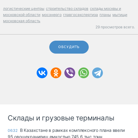
логистические центры
строительство складов
склады москвы и
московской области
мосэнерго
главгосэкспертиза
планы
мытищи
московская область
29 просмотров всего.
ОБСУДИТЬ
Склады и грузовые терминалы
В Казахстане в рамках комплексного плана ввели
06:32
95 овощехранилищ емкостью 745,6 тыс тонн