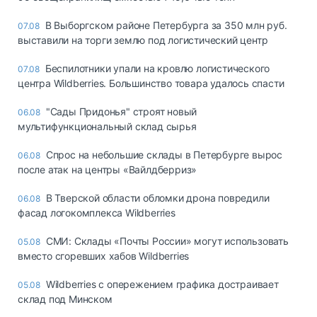
В Выборгском районе Петербурга за 350 млн руб.
07.08
выставили на торги землю под логистический центр
Беспилотники упали на кровлю логистического
07.08
центра Wildberries. Большинство товара удалось спасти
"Сады Придонья" строят новый
06.08
мультифункциональный склад сырья
Спрос на небольшие склады в Петербурге вырос
06.08
после атак на центры «Вайлдберриз»
В Тверской области обломки дрона повредили
06.08
фасад логокомплекса Wildberries
СМИ: Склады «Почты России» могут использовать
05.08
вместо сгоревших хабов Wildberries
Wildberries с опережением графика достраивает
05.08
склад под Минском