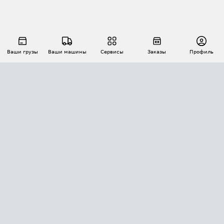
Ваши грузы
Ваши машины
Сервисы
Заказы
Профиль
АВТОМАТИЗАЦИЯ ПЕРЕВОЗОК
Площадки
Заказы
Торги
Тендеры
АТИ-Доки
GPS-мониторинг
АТИ Мессенджер
Цепочки грузов
API ATI.SU
ПОЛЕЗНОЕ
Расчет расстояний
БЕЗОПАСНОСТЬ
Академия ATI.SU
ATI.SU о безопасности
Звезды ATI.SU на вашем сайте
КОНТАКТЫ И ТАРИФЫ
Памятка по проверке контрагентов