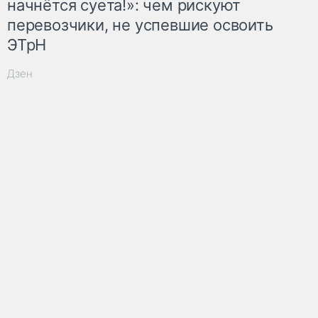
начнётся суета!»: чем рискуют
перевозчики, не успевшие освоить
ЭТрН
Дзен