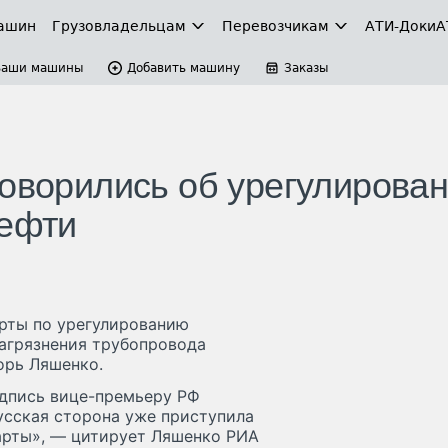
ашин
Грузовладельцам
Перевозчикам
АТИ-Доки
А
Ваши машины
Добавить машину
Заказы
говорились об урегулирова
нефти
рты по урегулированию
загрязнения трубопровода
орь Ляшенко.
одпись вице-премьеру РФ
усская сторона уже приступила
арты», — цитирует Ляшенко РИА