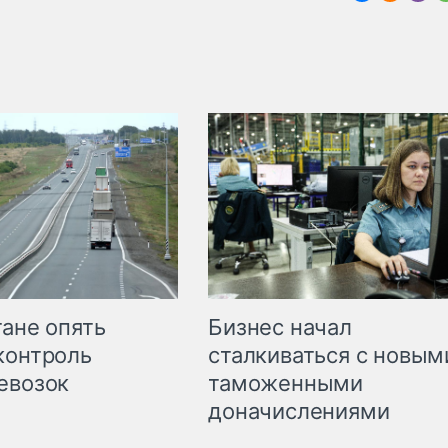
Бизнес начал
тане опять
сталкиваться с новым
контроль
таможенными
евозок
доначислениями