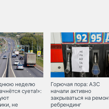
Горючая пора: АЗС
еднюю неделю
начали активно
ачнётся суета!»:
закрываться на ремон
куют
ребрендинг
ики, не