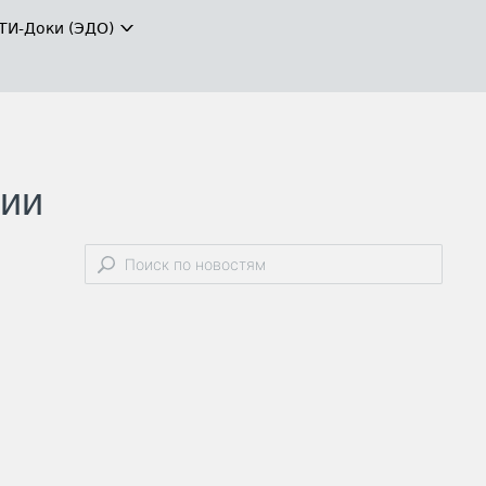
ТИ-Доки (ЭДО)
нии