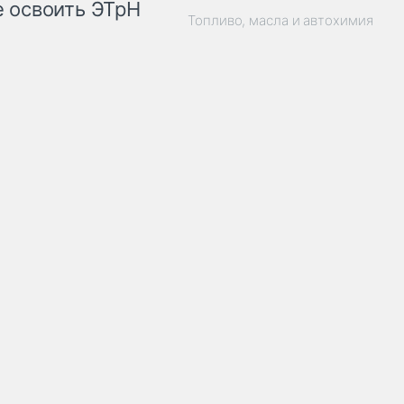
 освоить ЭТрН
Топливо, масла и автохимия