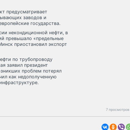
ект предусматривает
тывающих заводов и
европейские государства.
сии некондиционной нефти, в
ий превышало «предельные
 Минск приостановил экспорт
нефти по трубопроводу
мая заявил президент
озникших проблем потерял
чил как недополученную
 инфраструктуре.
7 просмотров