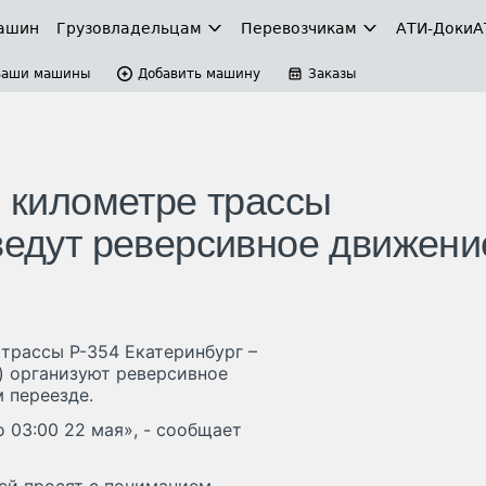
ашин
Грузовладельцам
Перевозчикам
АТИ-Доки
А
Ваши машины
Добавить машину
Заказы
м километре трассы
введут реверсивное движени
 трассы Р-354 Екатеринбург –
) организуют реверсивное
 переезде.
о 03:00 22 мая», - сообщает