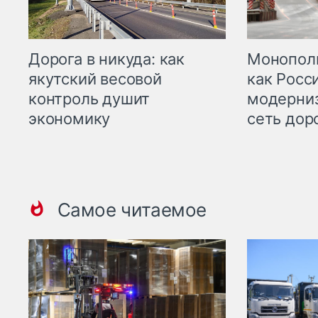
Дорога в никуда: как
Монополи
якутский весовой
как Росс
контроль душит
модерни
экономику
сеть дор
Самое читаемое