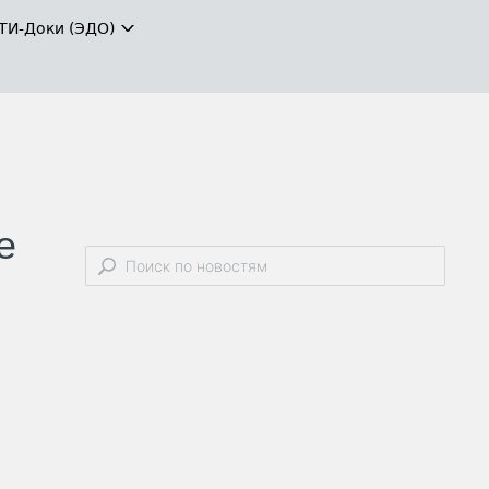
ТИ-Доки (ЭДО)
е