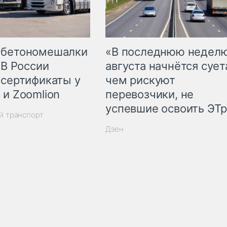
 бетономешалки
«В последнюю недел
 В России
августа начнётся суета
 сертификаты у
чем рискуют
 и Zoomlion
перевозчики, не
успевшие освоить ЭТ
й транспорт
Дзен