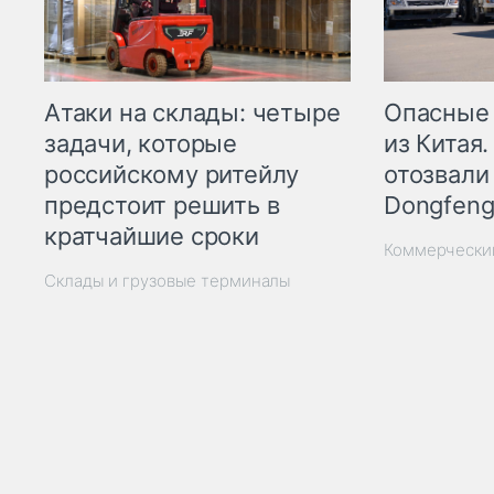
Опасные
Атаки на склады: четыре
из Китая.
задачи, которые
отозвали
российскому ритейлу
Dongfeng
предстоит решить в
кратчайшие сроки
Коммерчески
Склады и грузовые терминалы