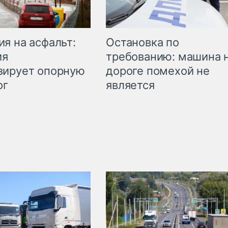
Остановка по
я на асфальт:
требованию: машина 
ия
дороге помехой не
зирует опорную
является
ог